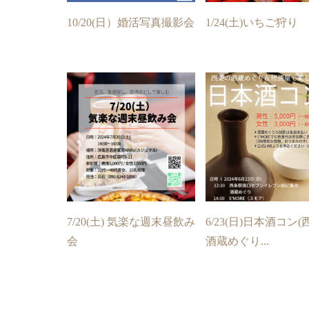
10/20(日）婚活写真撮影会
1/24(土)いちご狩り
7/20(土) 気楽な週末昼飲み
6/23(日)日本酒コン(
会
酒蔵めぐり...