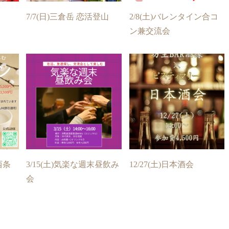
7/7(日)三倉岳 恋活登山
2/8(土)バレンタイン合コ
ン兼交流会
西条
3/15(土)気楽な週末昼飲み
12/27(土)日本酒会
会